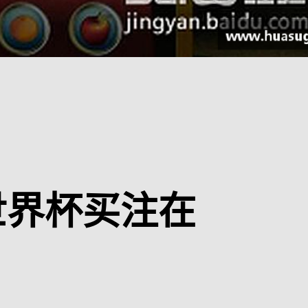
世界杯买注在