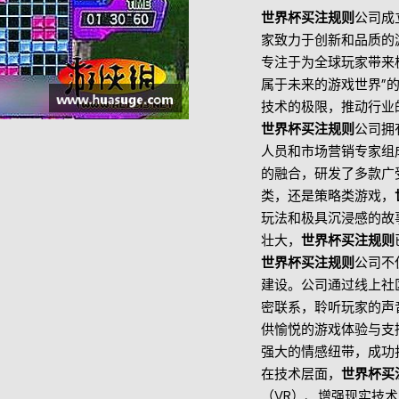
世界杯买注规则
公司成
家致力于创新和品质的
专注于为全球玩家带来
属于未来的游戏世界”
技术的极限，推动行业
世界杯买注规则
公司拥
人员和市场营销专家组
的融合，研发了多款广
类，还是策略类游戏，
玩法和极具沉浸感的故
壮大，
世界杯买注规则
世界杯买注规则
公司不
建设。公司通过线上社
密联系，聆听玩家的声
供愉悦的游戏体验与支
强大的情感纽带，成功
在技术层面，
世界杯买
（VR）、增强现实技术