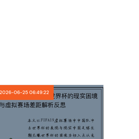
2026-06-25 06:49:22
2026-06-