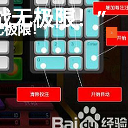
战无极限！”
›