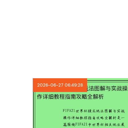
2026-06-27 06:49:28