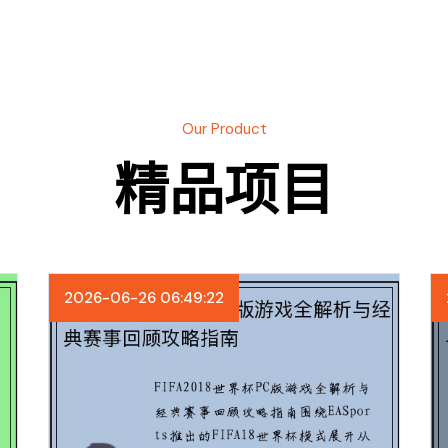
Our Product
精品项目
2026-06-26 06:49:22