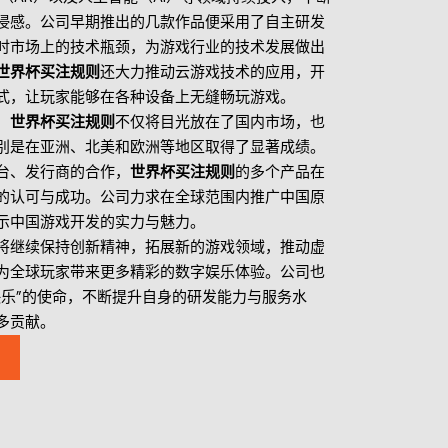
浸感。公司早期推出的几款作品便采用了自主研发
时市场上的技术瓶颈，为游戏行业的技术发展做出
世界杯买注规则
还大力推动云游戏技术的应用，开
式，让玩家能够在各种设备上无缝畅玩游戏。
，
世界杯买注规则
不仅将目光放在了国内市场，也
别是在亚洲、北美和欧洲等地区取得了显著成绩。
台、发行商的合作，
世界杯买注规则
的多个产品在
的认可与成功。公司力求在全球范围内推广中国原
示中国游戏开发的实力与魅力。
将继续保持创新精神，拓展新的游戏领域，推动虚
为全球玩家带来更多精彩的数字娱乐体验。公司也
快乐”的使命，不断提升自身的研发能力与服务水
多贡献。